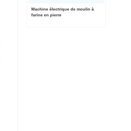
Machine électrique de moulin à 
farine en pierre
Machine électrique de moulin à farine en pierre
Contacter maintenant