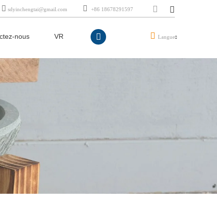
sdyinchengtai@gmail.com
+86 18678291597
ctez-nous
VR
Langue