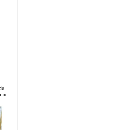
 de
oix.