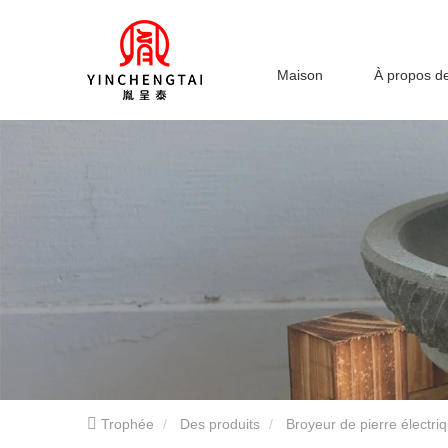
Maison
À propos d
Trophée
Des produits
Broyeur de pierre électri