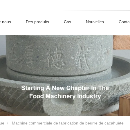
e nous
Des produits
Cas
Nouvelles
Conta
que
Machine commerciale de fabrication de beurre de cacahuète