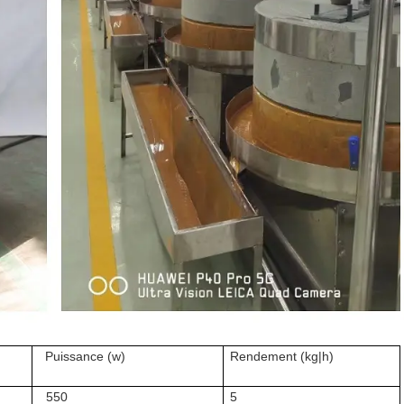
Puissance (w)
Rendement (kg|h)
550
5