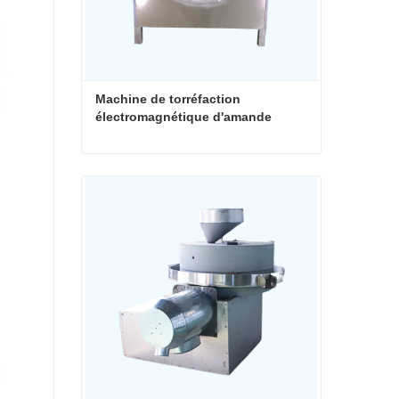
Machine de torréfaction 
électromagnétique d'amande
Machine de torréfaction électromagnétique d'amande
Contacter maintenant