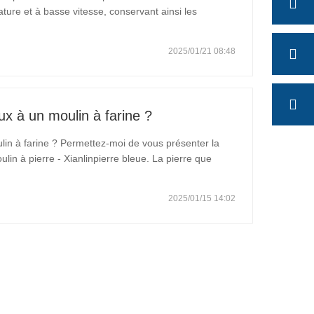
ture et à basse vitesse, conservant ainsi les
echnique conserve des niveaux plus élevés de
2025/01/21 08:48
ux à un moulin à farine ?
lin à farine ? Permettez-moi de vous présenter la
ulin à pierre - Xianlinpierre bleue. La pierre que
t unegrès naturel. 1. La pierre est non toxique et non
2025/01/15 14:02