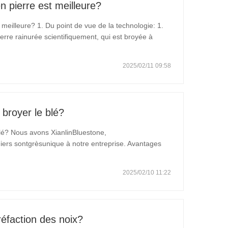
n pierre est meilleure?
 meilleure? 1. Du point de vue de la technologie: 1.
ierre rainurée scientifiquement, qui est broyée à
son débit de farine est relativement faible. 2. La
2025/02/11 09:58
 broyer le blé?
blé? Nous avons XianlinBluestone,
iers sontgrèsunique à notre entreprise. Avantages
à la chaleur et résistant à la haute température, peut
res…
2025/02/10 11:22
réfaction des noix?