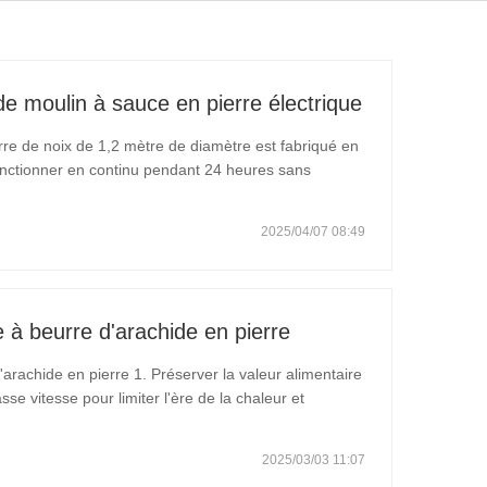
de moulin à sauce en pierre électrique
re de noix de 1,2 mètre de diamètre est fabriqué en
 fonctionner en continu pendant 24 heures sans
veau réducteur, qui ne nécessite aucun entretien. La
2025/04/07 08:49
 à beurre d'arachide en pierre
rachide en pierre 1. Préserver la valeur alimentaire
sse vitesse pour limiter l'ère de la chaleur et
es, les enzymes et les huiles saines dans les
2025/03/03 11:07