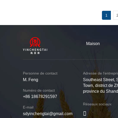
1
Maison
Personne de contact
Adresse de l'entrepr
M. Feng
Southeast Street, 
Town, district de Z
Numéro de contact
province du Shan
+86 18678291597
Réseaux sociaux
E-mail
sdyinchengtai@gmail.com