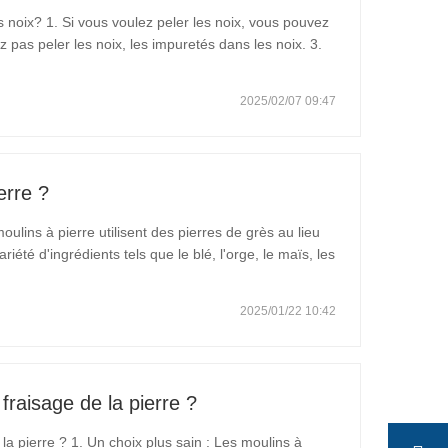
s noix? 1. Si vous voulez peler les noix, vous pouvez
z pas peler les noix, les impuretés dans les noix. 3.
etés et la grande saleté dans les noix. 4. Égoutter
2025/02/07 09:47
erre ?
ulins à pierre utilisent des pierres de grès au lieu
été d'ingrédients tels que le blé, l'orge, le maïs, les
ja. Parce que les moulins en pierre moudent à des
2025/01/22 10:42
fraisage de la pierre ?
la pierre ? 1. Un choix plus sain : Les moulins à