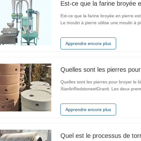
Est-ce que la farine broyée e
Est-ce que la farine broyée en pierre est
Le moulin à pierre utilise une moulin à p
basse vitesse et à basse température, et 
vitesse du moulin en…
Apprendre encore plus
Quelles sont les pierres pour
Quelles sont les pierres pour broyer le 
XianlinRedstoneetGranit. Les deux prem
du grès 1. Résistant à l'usure, résistant 
fonctionner en continu pendant 24 heu
Apprendre encore plus
Quel est le processus de tor