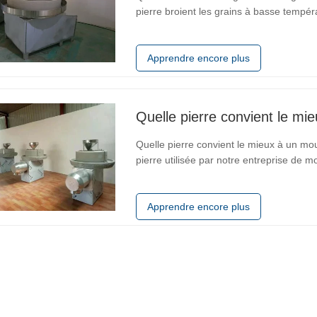
pierre broient les grains à basse tempéra
nutriments végétaux des grains. Cette t
vitamines, de minéraux et de fibres…
Apprendre encore plus
Quelle pierre convient le mie
Quelle pierre convient le mieux à un mou
pierre utilisée par notre entreprise de mo
nous utilisons est la pierre bleue, qui es
radioactive, et est…
Apprendre encore plus