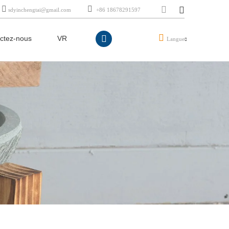
sdyinchengtai@gmail.com
+86 18678291597
ctez-nous
VR
Langue