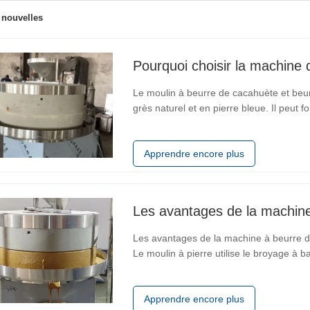
 nouvelles
Pourquoi choisir la machine 
Le moulin à beurre de cacahuète et beur
grès naturel et en pierre bleue. Il peut
s’arrêter. La transmission adopte un nou
vitesse de broyage peut…
Apprendre encore plus
Les avantages de la machine
Les avantages de la machine à beurre d'a
Le moulin à pierre utilise le broyage à ba
maintenir les nutriments à base de plant
arachides dans la meilleure…
Apprendre encore plus