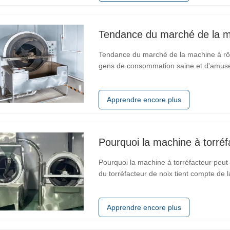
Tendance du marché de la ma
Tendance du marché de la machine à rô
gens de consommation saine et d'amuse
torréfaction aux arachides, en tant qu'é
grand espace de marché. Surtout dans
Apprendre encore plus
Pourquoi la machine à torréfa
Pourquoi la machine à torréfacteur peut-e
du torréfacteur de noix tient compte de 
uniques. La forme intérieure et le plan
accueillir les noix d'…
Apprendre encore plus