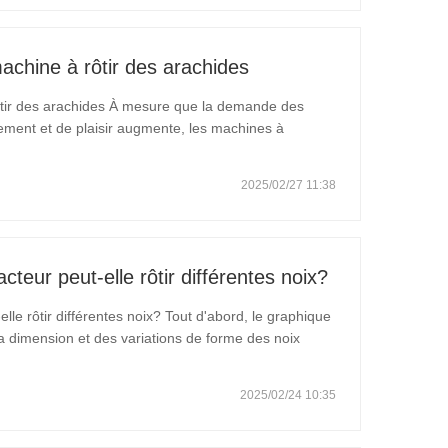
chine à rôtir des arachides
tir des arachides À mesure que la demande des
ment et de plaisir augmente, les machines à
quipement de collation sain et succulente, auront un
…
2025/02/27 11:38
cteur peut-elle rôtir différentes noix?
lle rôtir différentes noix? Tout d'abord, le graphique
la dimension et des variations de forme des noix
 du torréfacteur de noix sont prudemment conçus pour
2025/02/24 10:35