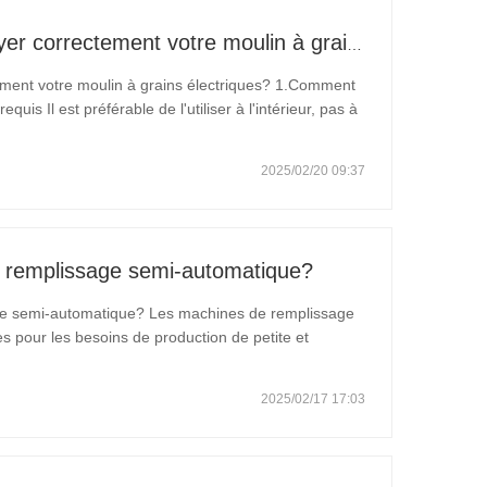
Comment entretenir et nettoyer correctement votre moulin à grains électriques
ement votre moulin à grains électriques? 1.Comment
quis Il est préférable de l'utiliser à l'intérieur, pas à
out en hiver, après avoir pleuré, la température baisse
2025/02/20 09:37
e remplissage semi-automatique?
ge semi-automatique? Les machines de remplissage
s pour les besoins de production de petite et
ssage semi-automatiques conviennent à la
es, des…
2025/02/17 17:03