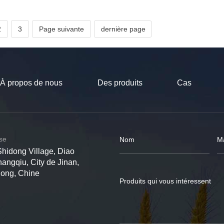
2
3
Page suivante
dernière page
À propos de nous
Des produits
Cas
ise
Shidong Village, Diao
hangqiu, City de Jinan,
dong, Chine