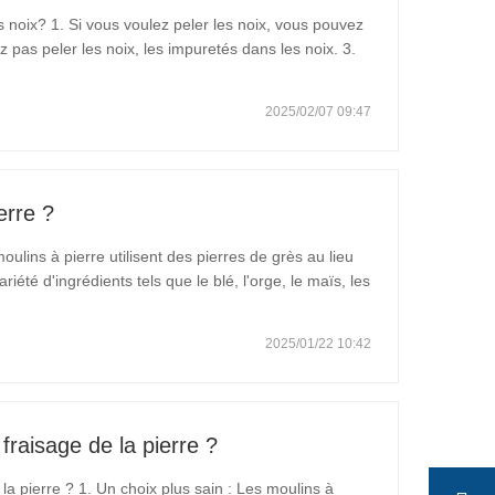
s noix? 1. Si vous voulez peler les noix, vous pouvez
z pas peler les noix, les impuretés dans les noix. 3.
etés et la grande saleté dans les noix. 4. Égoutter
2025/02/07 09:47
erre ?
ulins à pierre utilisent des pierres de grès au lieu
été d'ingrédients tels que le blé, l'orge, le maïs, les
ja. Parce que les moulins en pierre moudent à des
2025/01/22 10:42
fraisage de la pierre ?
la pierre ? 1. Un choix plus sain : Les moulins à