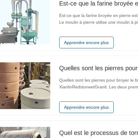
Est-ce que la farine broyée e
Est-ce que la farine broyée en pierre est
Le moulin à pierre utilise une moulin à p
basse vitesse et à basse température, et 
vitesse du moulin en
Apprendre encore plus
Quelles sont les pierres pour
Quelles sont les pierres pour broyer le 
XianlinRedstoneetGranit. Les deux prem
du grès 1. Résistant à l'usure, résistant 
fonctionner en continu pendant 24 heur
Apprendre encore plus
Quel est le processus de tor