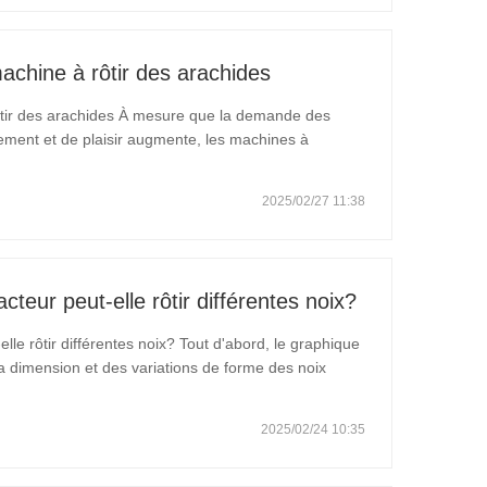
chine à rôtir des arachides
tir des arachides À mesure que la demande des
ment et de plaisir augmente, les machines à
quipement de collation sain et succulente, auront un
2025/02/27 11:38
cteur peut-elle rôtir différentes noix?
lle rôtir différentes noix? Tout d'abord, le graphique
la dimension et des variations de forme des noix
 du torréfacteur de noix sont prudemment conçus pour
2025/02/24 10:35