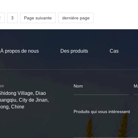
2
3
Page suivante
dernière page
À propos de nous
Des produits
Cas
ise
Shidong Village, Diao
hangqiu, City de Jinan,
dong, Chine