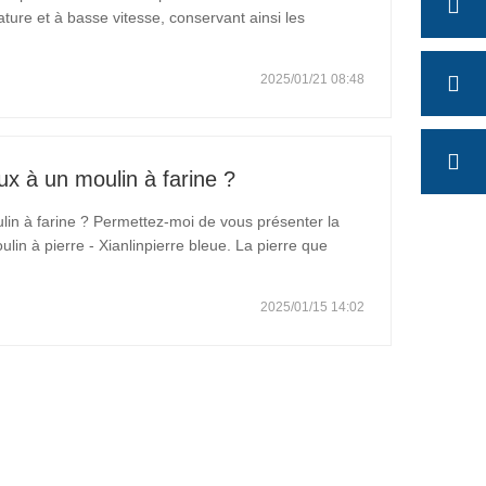
ture et à basse vitesse, conservant ainsi les
echnique conserve des niveaux plus élevés de
2025/01/21 08:48
ux à un moulin à farine ?
lin à farine ? Permettez-moi de vous présenter la
ulin à pierre - Xianlinpierre bleue. La pierre que
t unegrès naturel. 1. La pierre est non toxique et non
2025/01/15 14:02