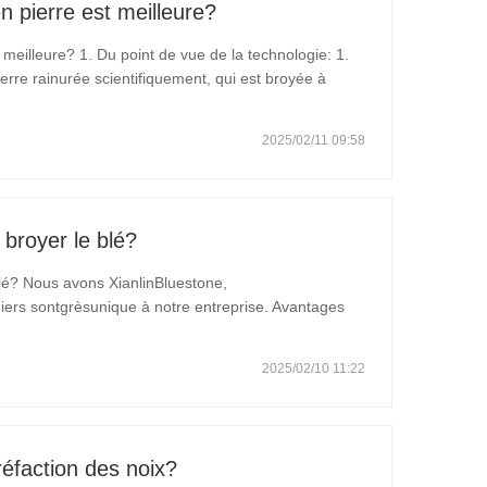
n pierre est meilleure?
 meilleure? 1. Du point de vue de la technologie: 1.
ierre rainurée scientifiquement, qui est broyée à
son débit de farine est relativement faible. 2. La
2025/02/11 09:58
 broyer le blé?
blé? Nous avons XianlinBluestone,
iers sontgrèsunique à notre entreprise. Avantages
à la chaleur et résistant à la haute température, peut
es
2025/02/10 11:22
réfaction des noix?