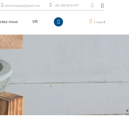
sdyinchengtai@gmail.com
+86 18678291597
ctez-nous
VR
Langue