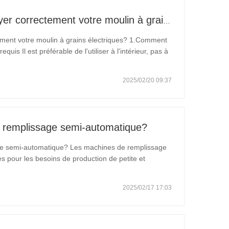
Comment entretenir et nettoyer correctement votre moulin à grains électriques
ement votre moulin à grains électriques? 1.Comment
quis Il est préférable de l'utiliser à l'intérieur, pas à
out en hiver, après avoir pleuré, la température baisse
2025/02/20 09:37
e remplissage semi-automatique?
ge semi-automatique? Les machines de remplissage
s pour les besoins de production de petite et
ssage semi-automatiques conviennent à la
s, des
2025/02/17 17:03