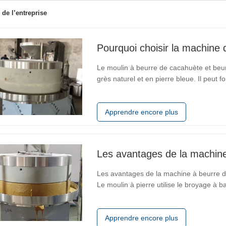
 de l’entreprise
Pourquoi choisir la machine 
Le moulin à beurre de cacahuète et beur
grès naturel et en pierre bleue. Il peut
s’arrêter. La transmission adopte un nou
vitesse de broyage peut
Apprendre encore plus
Les avantages de la machine
Les avantages de la machine à beurre d'a
Le moulin à pierre utilise le broyage à ba
maintenir les nutriments à base de plant
arachides dans la meilleure
Apprendre encore plus