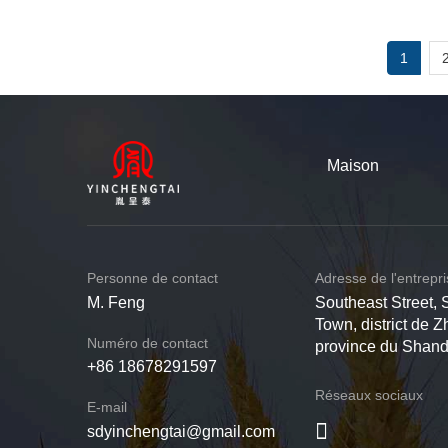
1
Maison
Personne de contact
Adresse de l'entrepr
M. Feng
Southeast Street, 
Town, district de Z
Numéro de contact
province du Shan
+86 18678291597
Réseaux sociaux
E-mail
sdyinchengtai@gmail.com