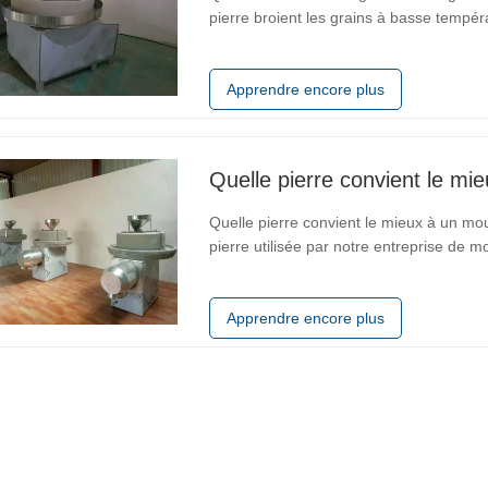
pierre broient les grains à basse tempéra
nutriments végétaux des grains. Cette t
vitamines, de minéraux et de fibres
Apprendre encore plus
Quelle pierre convient le mie
Quelle pierre convient le mieux à un mou
pierre utilisée par notre entreprise de mo
nous utilisons est la pierre bleue, qui es
radioactive, et est
Apprendre encore plus