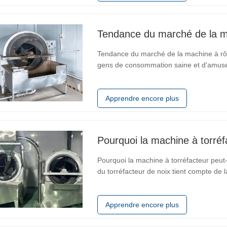
Tendance du marché de la ma
Tendance du marché de la machine à rô
gens de consommation saine et d'amuse
torréfaction aux arachides, en tant qu'é
grand espace de marché. Surtout dans
Apprendre encore plus
Pourquoi la machine à torréfa
Pourquoi la machine à torréfacteur peut-e
du torréfacteur de noix tient compte de 
uniques. La forme intérieure et le plan
accueillir les noix d'
Apprendre encore plus