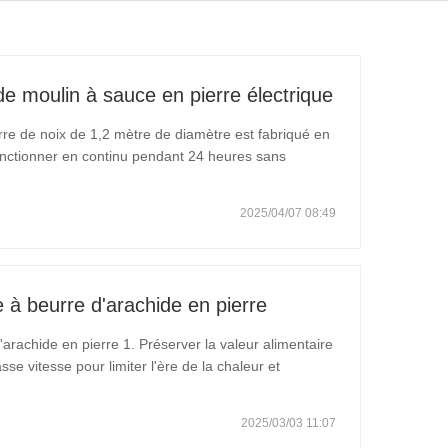
de moulin à sauce en pierre électrique
re de noix de 1,2 mètre de diamètre est fabriqué en
 fonctionner en continu pendant 24 heures sans
veau réducteur, qui ne nécessite aucun entretien. La
2025/04/07 08:49
 à beurre d'arachide en pierre
rachide en pierre 1. Préserver la valeur alimentaire
sse vitesse pour limiter l'ère de la chaleur et
es, les enzymes et les huiles saines dans les
2025/03/03 11:07