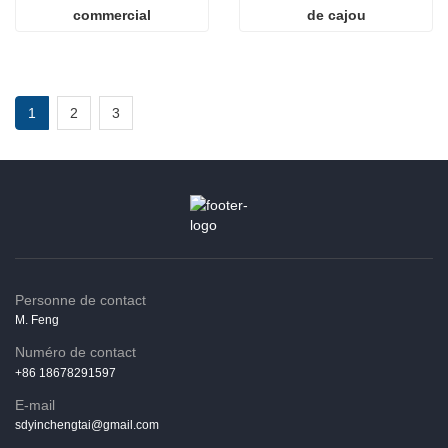
commercial
de cajou
1
2
3
Personne de contact
M. Feng
Numéro de contact
+86 18678291597
E-mail
sdyinchengtai@gmail.com