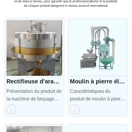
et de mise à niveau, pour garantir que le professionnalisme et la praticité
de chaque produit atteignent le niveau avancé international.
Rectifieuse d'arachide
Moulin à pierre électrique automatique
Présentation du produit de
Caractéristiques du
la machine de broyage
produit de moulin à pierre
d'arachides Moulin à
électrique automatique 1.
pierre pour beurre de
Comparé à la farine
cacahuèteIl s'agit d'une
ordinaire, le moulin
machine utilisée pour
électrique automatique en