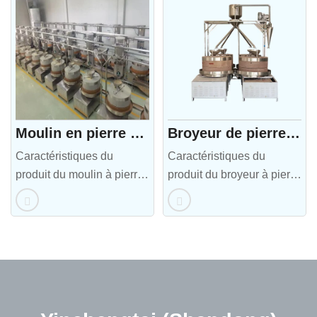
moudre des cacahuètes et
pierre a une taille de
différentes noix afin de
particules plus grossières,
fabriquer du beurre de
ce qui convient à la
cacahuète. Elle est
fabrication d'aliments qui
généralement broyée à
nécessitent un certain
basse vitesse dans un
moelleux et un certain
moulin à pierre ou un…
goût, tels que…
Moulin en pierre à beurre de noisettes
Broyeur de pierre à sauce
Caractéristiques du
Caractéristiques du
produit du moulin à pierre
produit du broyeur à pierre
au beurre de noisette 1.
à sauce 1. Polyvalence :
Technologie traditionnelle
le moulin à sauce
: le moulin à pierre à
électrique peut non
beurre de noisette est
seulement être utilisé pour
composé de deux
faire de la sauce chili,
suiveurs de broyage avec
mais également ajuster la
dents de broyage. Les
finesse de mouture selon