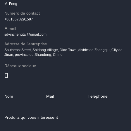
dans les arachides
succulente, auront un
M. Feng
dans la meilleure
grand espace de
Numéro de contact
marché. Surtout dans
+8618678291597
E-mail
sdyinchengtai@gmail.com
Adresse de l'entreprise
Southeast Street, Shidong Village, Diao Town, district de Zhangqiu, City de
Jinan, province du Shandong, Chine
Réseaux sociaux