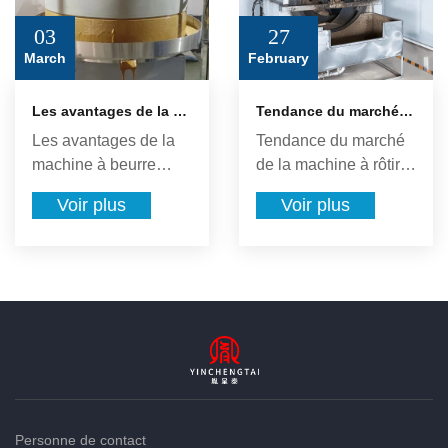
03
27
March
February
Les avantages de la machine à beurre d'arachide en pierre
Tendance du marché de la machine à rôtir des arachides
Les avantages de la
Tendance du marché
machine à beurre
de la machine à rôtir
d'arachide en pierre 1.
des arachides À
Voir plus
Voir plus
Préserver la valeur
mesure que la
alimentaire Le moulin
demande des gens de
à pierre utilise le
consommation saine
broyage à basse
et d'amusement et de
vitesse pour limiter
plaisir augmente, les
l'ère de la chaleur et
machines à
maintenir les
torréfaction aux
nutriments à base de
arachides, en tant
plantes, les enzymes
qu'équipement de
et les huiles saines
collation sain et
Personne de contact