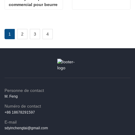
commercial pour beurre 
de noix
1
2
3
4
Personne de contact
M. Feng
Numéro de contact
+86 18678291597
E-mail
sdyinchengtai@gmail.com