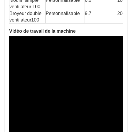
Moulin simple 
Personnalisable
6.0
100
ventilateur 100
Broyeur double 
Personnalisable
9.7
200
ventilateur100
Vidéo de travail de la machine