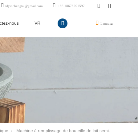
sdyinchengtai@gmail.com
+86 18678291597
ctez-nous
VR
Langue
ique
Machine à remplissage de bouteille de lait semi-