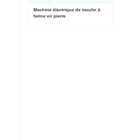
Machine électrique de moulin à 
farine en pierre
Machine électrique de moulin à farine en pierre
Contacter maintenant