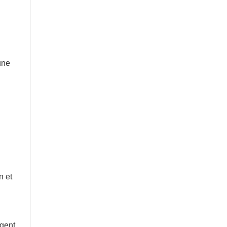
une
n et
ngent