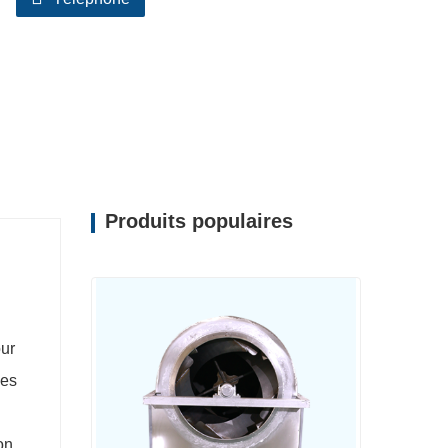
Produits populaires
our
les
on,