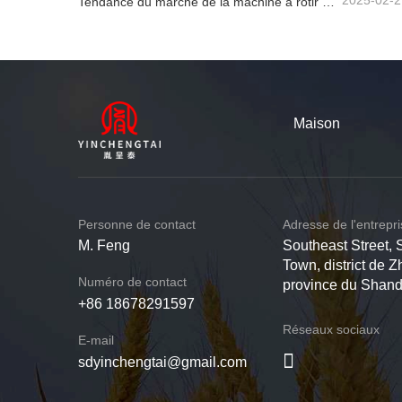
2025-02-2
Tendance du marché de la machine à rôtir des arachides
Maison
Personne de contact
Adresse de l'entrepr
M. Feng
Southeast Street, 
Town, district de Z
Numéro de contact
province du Shan
+86 18678291597
Réseaux sociaux
E-mail
sdyinchengtai@gmail.com