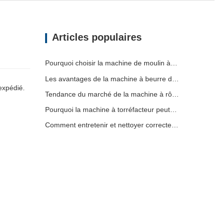
Articles populaires
Pourquoi choisir la machine de moulin à sauce en pierre électrique
Les avantages de la machine à beurre d'arachide en pierre
expédié.
Tendance du marché de la machine à rôtir des arachides
Pourquoi la machine à torréfacteur peut-elle rôtir différentes noix?
Comment entretenir et nettoyer correctement votre moulin à grains électriques