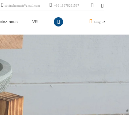
sdyinchengtai@gmail.com
+86 18678291597
ctez-nous
VR
Langue