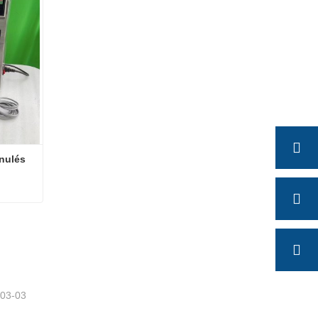
nulés
anulés
-03-03