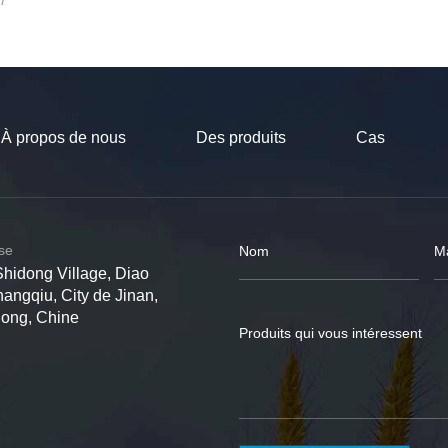
7
À propos de nous
Des produits
Cas
ise
Shidong Village, Diao
hangqiu, City de Jinan,
dong, Chine