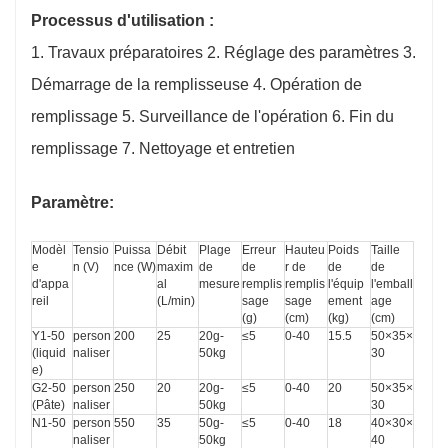
Processus d'utilisation :
1. Travaux préparatoires 2. Réglage des paramètres 3.
Démarrage de la remplisseuse 4. Opération de
remplissage 5. Surveillance de l'opération 6. Fin du
remplissage 7. Nettoyage et entretien
Paramètre:
Modèl
Tensio
Puissa
Débit 
Plage 
Erreur 
Hauteu
Poids 
Taille 
e 
n (V)
nce (W)
maxim
de 
de 
r de 
de 
de 
d'appa
al 
mesure
remplis
remplis
l'équip
l'emball
reil
(L/min)
sage 
sage 
ement 
age 
(g)
(cm)
(kg)
(cm)
Y1-50 
person
200
25
20g-
≤5
0-40
15.5
50×35×
(liquid
naliser
50kg
30
e)
G2-50 
person
250
20
20g-
≤5
0-40
20
50×35×
(Pâte)
naliser
50kg
30
N1-50
person
550
35
5
0g-
≤5
0-40
18
40×30×
naliser
50kg
40