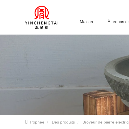
Maison
À propos d
Trophée
Des produits
Broyeur de pierre électri