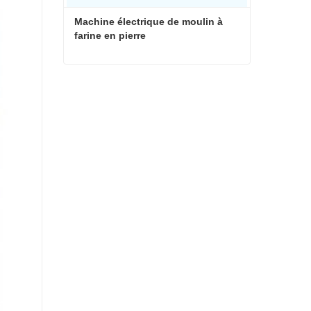
Machine électrique de moulin à 
farine en pierre
Machine électrique de moulin à farine en pierre
Contacter maintenant