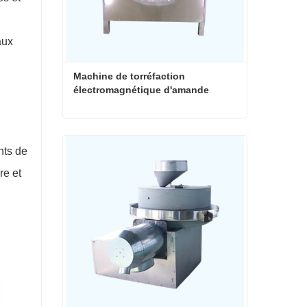
aux
Machine de torréfaction 
électromagnétique d'amande
Machine de torréfaction électromagnétique d'amande
nts de
Contacter maintenant
re et