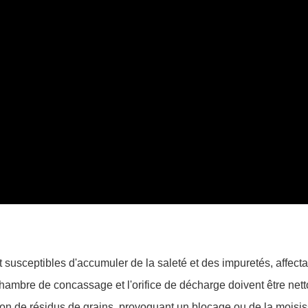
nt susceptibles d'accumuler de la saleté et des impuretés, affecta
 la chambre de concassage et l'orifice de décharge doivent être net
tion de résidus de grains, provoquant un blocage ou de la moisis