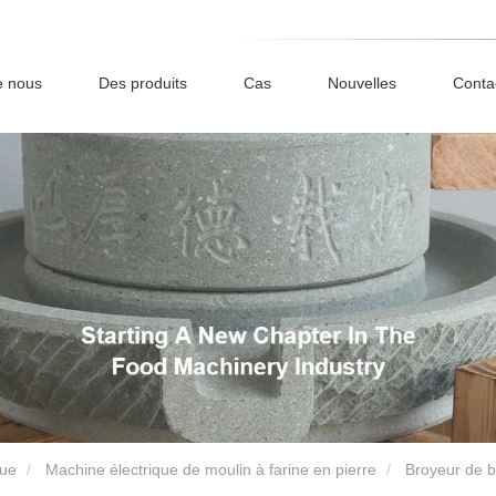
e nous
Des produits
Cas
Nouvelles
Conta
que
Machine électrique de moulin à farine en pierre
Broyeur de b