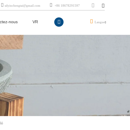
sdyinchengtai@gmail.com
+86 18678291597
ctez-nous
VR
Langue
lé