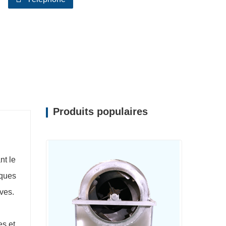
Produits populaires
nt le
iques
ves.
es et