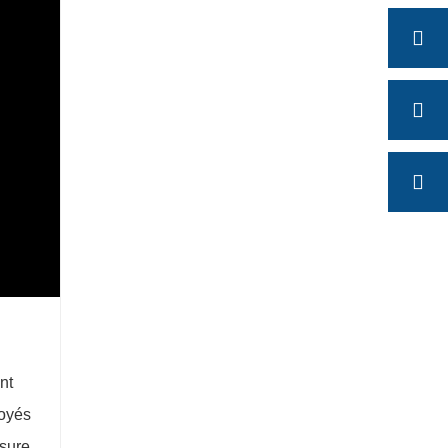
nt
toyés
sure.