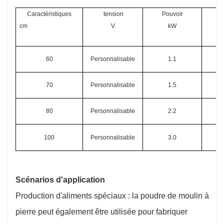
Caractéristiques
 tension
Pouvoir
Po
cm
V
kW
60
Personnalisable
1.1
70
Personnalisable
1.5
80
Personnalisable
2.2
100
Personnalisable
3.0
Scénarios d'application
Production d'aliments spéciaux : la poudre de moulin à
pierre peut également être utilisée pour fabriquer