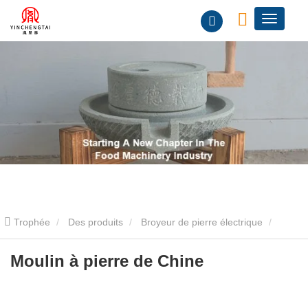
Trophée
Des produits
Broyeur de pierre électrique
Machine électrique de moulin à farine en pierre
Moulin à pierre
Moulin à pierre de Chine
de Chine